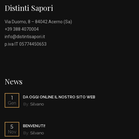
Distinti Sapori
Via Duomo, 8 – 84042 Acerno (Sa)
+39 388 4070004
info@distintisapori.it
p.iva IT 05774450653
News
1
DA OGGI ONLINE IL NOSTRO SITO WEB
Gen
By:
Silvano
5
BENVENUTI!
Nov
By:
Silvano