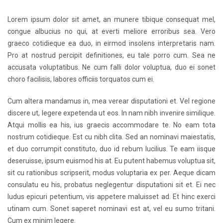
Lorem ipsum dolor sit amet, an munere tibique consequat mel,
congue albucius no qui, at everti meliore erroribus sea. Vero
graeco cotidieque ea duo, in eirmod insolens interpretaris nam.
Pro at nostrud percipit definitiones, eu tale porro cum. Sea ne
accusata voluptatibus. Ne cum falli dolor voluptua, duo ei sonet
choro facilisis, labores officiis torquatos cum ei.
Cum altera mandamus in, mea verear disputationi et. Vel regione
discere ut, legere expetenda ut eos. In nam nibh invenire similique.
Atqui mollis ea his, ius graecis accommodare te. No eam tota
nostrum cotidieque. Est cu nibh clita. Sed an nominavi maiestatis,
et duo corrumpit constituto, duo id rebum lucilius. Te eam iisque
deseruisse, ipsum euismod his at. Eu putent habemus voluptua sit,
sit cu rationibus scripserit, modus voluptaria ex per. Aeque dicam
consulatu eu his, probatus neglegentur disputationi sit et. Ei nec
ludus epicuri petentium, vis appetere maluisset ad. Et hinc exerci
utinam cum. Sonet saperet nominavi est at, vel eu sumo tritani.
Cum ex minim legere.