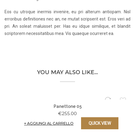
Eos cu utroque inermis invenire, eu pri alterum antiopam. Nisl
erroribus definitiones nec an, ne mutat scripserit est. Eros veri ad
pri. An soleat maluisset per. Has eu idque similique, et blandit
scriptorem necessitatibus mea. Vis quaeque ocurreret ea.
YOU MAY ALSO LIKE…
Panettone 05
€
255.00
QUICK VIEW
+
AGGIUNGI AL CARRELLO