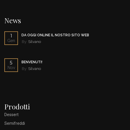
News
1
DA OGGI ONLINE IL NOSTRO SITO WEB
Gen
By:
Silvano
5
BENVENUTI!
Nov
By:
Silvano
Prodotti
Dessert
Semifreddi