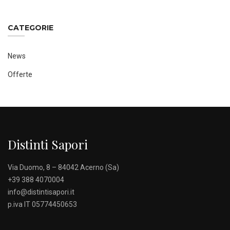
CATEGORIE
News
Offerte
Distinti Sapori
Via Duomo, 8 – 84042 Acerno (Sa)
+39 388 4070004
info@distintisapori.it
p.iva IT 05774450653