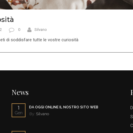
sità
2
0
Silvano
eti di soddisfare tutte le vostre curiosità
News
1
DA OGGI ONLINE IL NOSTRO SITO WEB
D
Gen
By:
Silvano
S
C