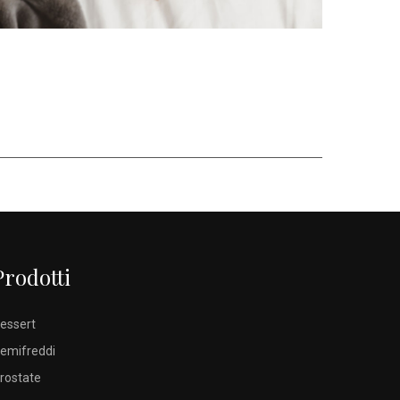
Prodotti
essert
emifreddi
rostate