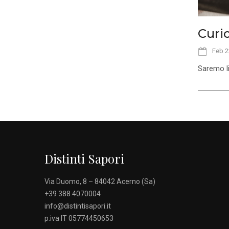
Curio
Feb 2
Saremo li
Distinti Sapori
Via Duomo, 8 – 84042 Acerno (Sa)
+39 388 4070004
info@distintisapori.it
p.iva IT 05774450653