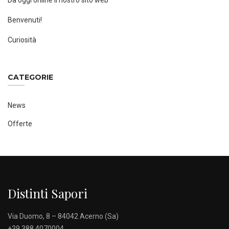
Da oggi online il nostro sito web
Benvenuti!
Curiosità
CATEGORIE
News
Offerte
Distinti Sapori
Via Duomo, 8 – 84042 Acerno (Sa)
+39 388 4070004