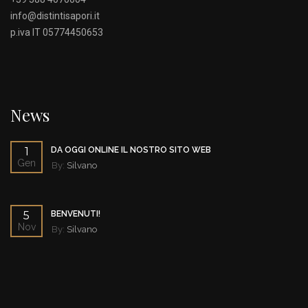
info@distintisapori.it
p.iva IT 05774450653
News
1
DA OGGI ONLINE IL NOSTRO SITO WEB
Gen
By:
Silvano
5
BENVENUTI!
Nov
By:
Silvano