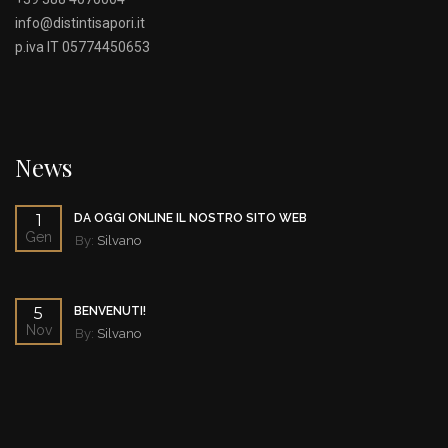
info@distintisapori.it
p.iva IT 05774450653
News
1
DA OGGI ONLINE IL NOSTRO SITO WEB
Gen
By:
Silvano
5
BENVENUTI!
Nov
By:
Silvano