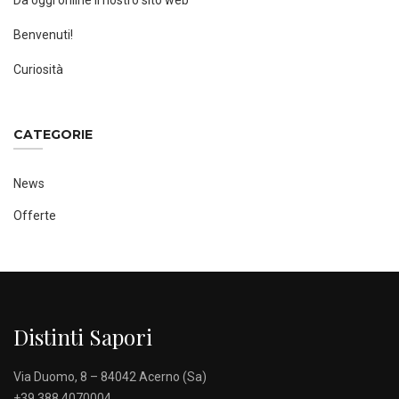
Da oggi online il nostro sito web
Benvenuti!
Curiosità
CATEGORIE
News
Offerte
Distinti Sapori
Via Duomo, 8 – 84042 Acerno (Sa)
+39 388 4070004