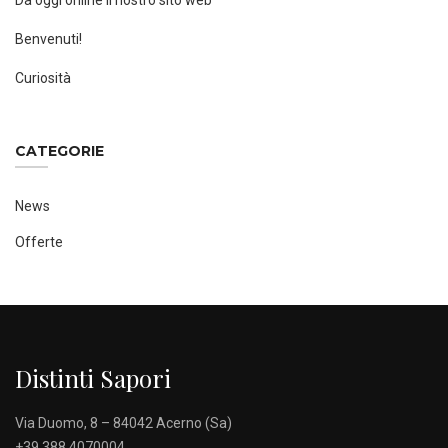
Da oggi online il nostro sito web
Benvenuti!
Curiosità
CATEGORIE
News
Offerte
Distinti Sapori
Via Duomo, 8 – 84042 Acerno (Sa)
+39 388 4070004