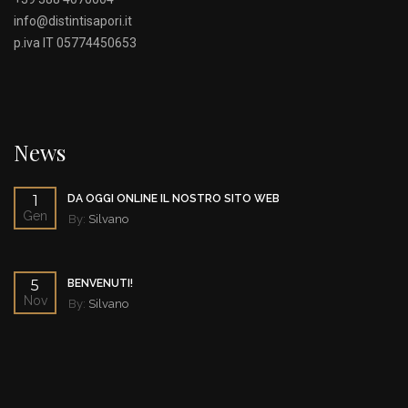
info@distintisapori.it
p.iva IT 05774450653
News
1
DA OGGI ONLINE IL NOSTRO SITO WEB
Gen
By:
Silvano
5
BENVENUTI!
Nov
By:
Silvano