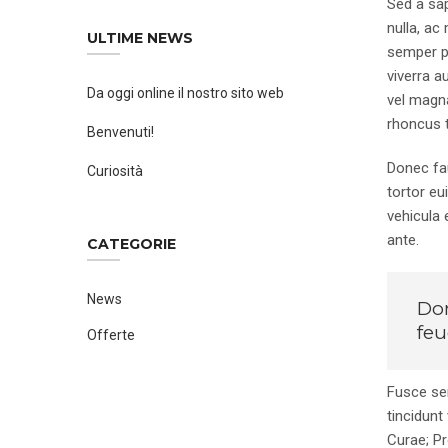
Sed a sap
nulla, ac
ULTIME NEWS
semper pe
viverra a
Da oggi online il nostro sito web
vel magna
rhoncus t
Benvenuti!
Donec fau
Curiosità
tortor eu
vehicula 
ante.
CATEGORIE
News
Don
feu
Offerte
Fusce se
tincidunt
Curae; Pr