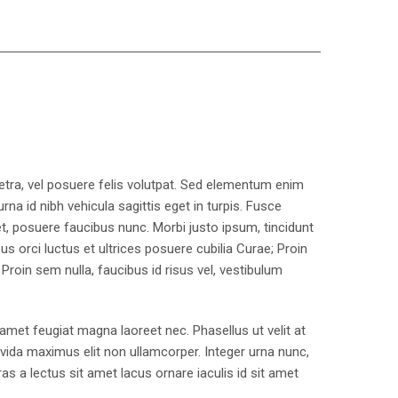
aretra, vel posuere felis volutpat. Sed elementum enim
urna id nibh vehicula sagittis eget in turpis. Fusce
, posuere faucibus nunc. Morbi justo ipsum, tincidunt
us orci luctus et ultrices posuere cubilia Curae; Proin
Proin sem nulla, faucibus id risus vel, vestibulum
t amet feugiat magna laoreet nec. Phasellus ut velit at
avida maximus elit non ullamcorper. Integer urna nunc,
as a lectus sit amet lacus ornare iaculis id sit amet