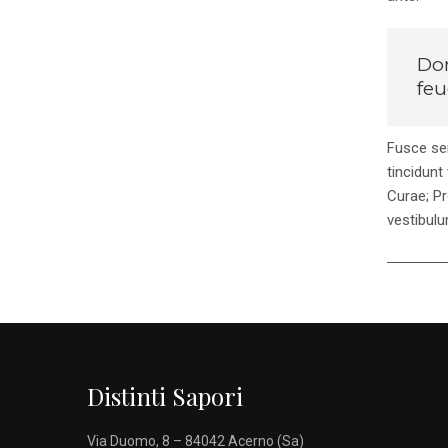
Don
feu
Fusce se
tincidunt
Curae; Pr
vestibulu
Distinti Sapori
Via Duomo, 8 – 84042 Acerno (Sa)