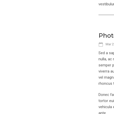
vestibulu
Phot
Mar 2
Sed a sap
nulla, ac
semper pe
viverra a
vel magna
rhoncus t
Donec fau
tortor eu
vehicula 
ante.