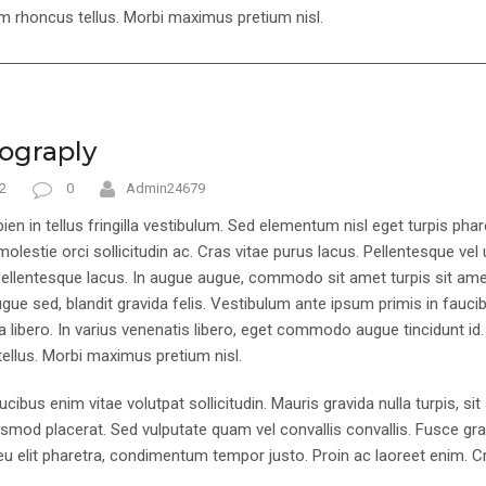
m rhoncus tellus. Morbi maximus pretium nisl.
ograply
2
0
Admin24679
ien in tellus fringilla vestibulum. Sed elementum nisl eget turpis ph
 molestie orci sollicitudin ac. Cras vitae purus lacus. Pellentesque vel 
llentesque lacus. In augue augue, commodo sit amet turpis sit amet
ugue sed, blandit gravida felis. Vestibulum ante ipsum primis in faucib
 libero. In varius venenatis libero, eget commodo augue tincidunt id. 
ellus. Morbi maximus pretium nisl.
cibus enim vitae volutpat sollicitudin. Mauris gravida nulla turpis, si
ismod placerat. Sed vulputate quam vel convallis convallis. Fusce gr
eu elit pharetra, condimentum tempor justo. Proin ac laoreet enim. Cr