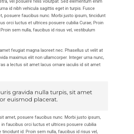
aretra, vel posuere felis volutpat. Sed elementum enim
urna id nibh vehicula sagittis eget in turpis. Fusce
, posuere faucibus nunc. Morbi justo ipsum, tincidunt
us orci luctus et ultrices posuere cubilia Curae; Proin
Proin sem nulla, faucibus id risus vel, vestibulum
t amet feugiat magna laoreet nec. Phasellus ut velit at
avida maximus elit non ullamcorper. Integer urna nunc,
as a lectus sit amet lacus ornare iaculis id sit amet
ris gravida nulla turpis, sit amet
tor euismod placerat.
it amet, posuere faucibus nunc. Morbi justo ipsum,
 in faucibus orci luctus et ultrices posuere cubilia
incidunt id. Proin sem nulla, faucibus id risus vel,