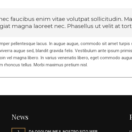
ec faucibus enim vitae volutpat sollicitudin. Mau
giat magna laoreet nec. Phasellus ut velit at tor
mper pellentesque lacus. In augue augue, commodo sit amet turpis s
 viverra augue sed, blandit gravida felis. Vestibulum ante ipsum primis
oin vel magna libero. In varius venenatis libero, eget commodo augue t
m rhoncus tellus. Morbi maximus pretium nisl.
News
DA OGGI ONLINE IL NOSTRO SITO WEB