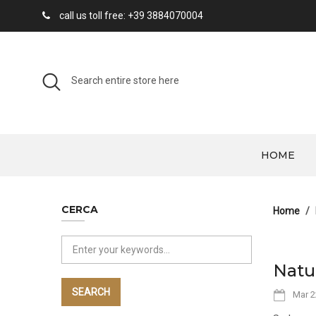
call us toll free: +39 3884070004
HOME
CERCA
Home
Natu
SEARCH
Mar 2