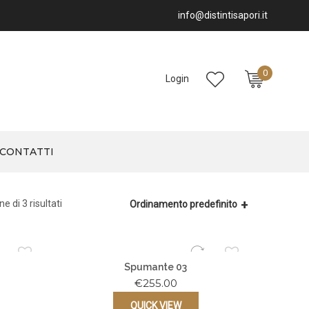
info@distintisapori.it
0
Login
You have no item(s) in your cart
CONTATTI
e di 3 risultati
Ordinamento predefinito
Spumante 03
€
255.00
QUICK VIEW