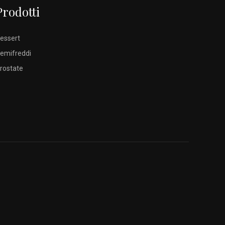
Prodotti
essert
emifreddi
rostate