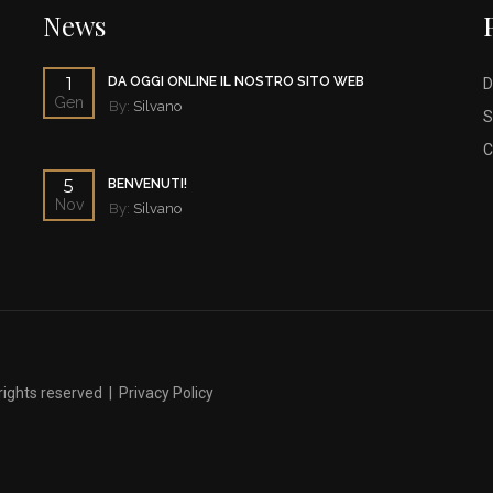
News
1
DA OGGI ONLINE IL NOSTRO SITO WEB
D
Gen
By:
Silvano
S
C
5
BENVENUTI!
Nov
By:
Silvano
l rights reserved |
Privacy Policy